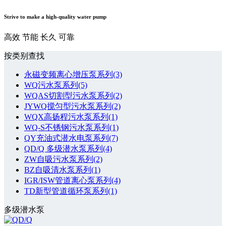
Strive to make a high-quality water pump
高效
节能
长久
可靠
按类别查找
永磁变频离心增压泵系列(3)
WQ污水泵系列(5)
WQAS切割型污水泵系列(2)
JYWQ搅匀型污水泵系列(2)
WQX高扬程污水泵系列(1)
WQ-S不锈钢污水泵系列(1)
QY充油式潜水电泵系列(7)
QD/Q 多级潜水泵系列(4)
ZW自吸污水泵系列(2)
BZ自吸清水泵系列(1)
IGR/ISW管道离心泵系列(4)
TD新型管道循环泵系列(1)
多级潜水泵