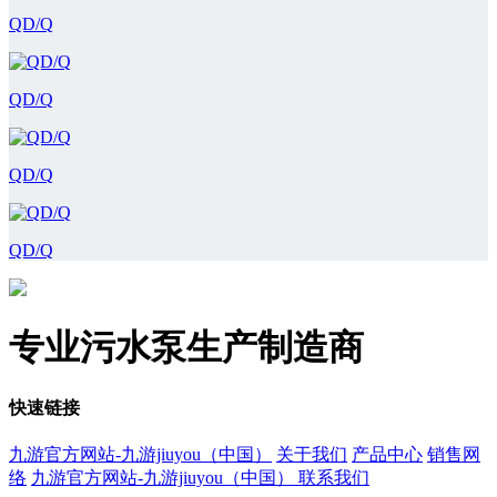
QD/Q
QD/Q
QD/Q
QD/Q
专业污水泵生产制造商
快速链接
九游官方网站-九游jiuyou（中国）
关于我们
产品中心
销售网
络
九游官方网站-九游jiuyou（中国）
联系我们