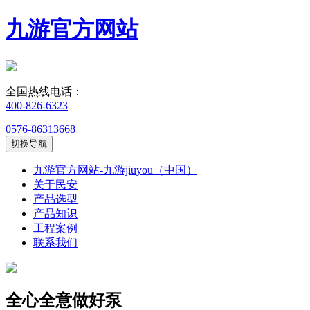
九游官方网站
全国热线电话：
400-826-6323
0576-86313668
切换导航
九游官方网站-九游jiuyou（中国）
关于民安
产品选型
产品知识
工程案例
联系我们
全心全意做好泵