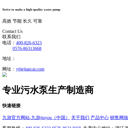
Strive to make a high-quality water pump
高效
节能
长久
可靠
Contact Us
联系我们
电话：
400-826-6323
0576-86313668
地址：
网址：
yijiejiancai.com
专业污水泵生产制造商
快速链接
九游官方网站-九游jiuyou（中国）
关于我们
产品中心
销售网