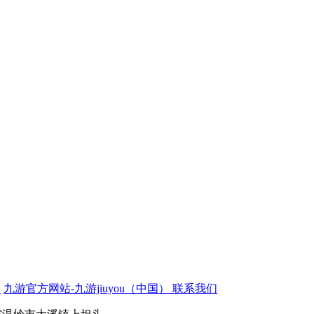
络
九游官方网站-九游jiuyou（中国）
联系我们