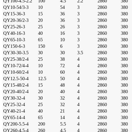
QY100-4.5-2.2
100
4.5
2.2
2860
380
QY10-54/3-3
10
54
3
2860
380
QY15-36-3
15
36
3
2860
380
QY20-36/2-3
20
36
3
2860
380
QY25-26-3
25
26
3
2860
380
QY40-16-3
40
16
3
2860
380
QY65-10-3
65
10
3
2860
380
QY150-6-3
150
6
3
2860
380
QY30-30-3.5
30
30
3.5
2860
380
QY25-38/2-4
25
38
4
2860
380
QY10-72/4-4
10
72
4
2860
380
QY10-60/2-4
10
60
4
2860
380
QY12.5-50-4
12.5
50
4
2860
380
QY15-48/2-4
15
48
4
2860
380
QY20-40/2-4
20
40
4
2860
380
QY30-32-4
30
32
4
2860
380
QY25-32-4
25
32
4
2860
380
QY40-21-4
40
21
4
2860
380
QY65-14-4
65
14
4
2860
380
QY200-5.5-4
200
5.5
4
2860
380
QY260-4.5-4
260
4.5
4
2860
380