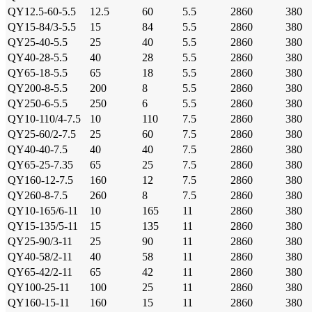
QY12.5-60-5.5
12.5
60
5.5
2860
380
QY15-84/3-5.5
15
84
5.5
2860
380
QY25-40-5.5
25
40
5.5
2860
380
QY40-28-5.5
40
28
5.5
2860
380
QY65-18-5.5
65
18
5.5
2860
380
QY200-8-5.5
200
8
5.5
2860
380
QY250-6-5.5
250
6
5.5
2860
380
QY10-110/4-7.5
10
110
7.5
2860
380
QY25-60/2-7.5
25
60
7.5
2860
380
QY40-40-7.5
40
40
7.5
2860
380
QY65-25-7.35
65
25
7.5
2860
380
QY160-12-7.5
160
12
7.5
2860
380
QY260-8-7.5
260
8
7.5
2860
380
QY10-165/6-11
10
165
11
2860
380
QY15-135/5-11
15
135
11
2860
380
QY25-90/3-11
25
90
11
2860
380
QY40-58/2-11
40
58
11
2860
380
QY65-42/2-11
65
42
11
2860
380
QY100-25-11
100
25
11
2860
380
QY160-15-11
160
15
11
2860
380