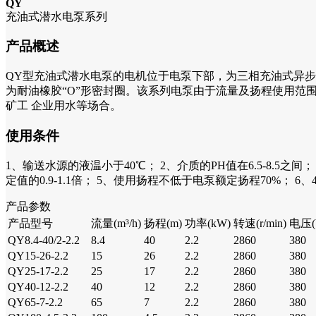
QY
充油式潜水电泵系列
产品概述
QY型充油式潜水电泵的电机位于电泵下部，为三相充油式异
为耐油橡胶“O”形密封圈。该系列电泵由于流量及扬程使用范
矿工 企业用水等场合。
使用条件
1、输送水源的液温小于40℃； 2、介质的PH值在6.5-8.5之
定值的0.9-1.1倍； 5、使用扬程不低于电泵额定扬程70%；
产品参数
产品型号
流量(m³/h)
扬程(m)
功率(kW)
转速(r/min)
电压(
QY8.4-40/2-2.2
8.4
40
2.2
2860
380
QY15-26-2.2
15
26
2.2
2860
380
QY25-17-2.2
25
17
2.2
2860
380
QY40-12-2.2
40
12
2.2
2860
380
QY65-7-2.2
65
7
2.2
2860
380