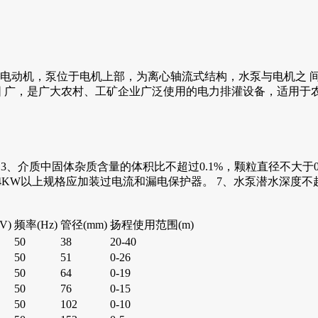
步电动机，泵位于电机上部，为离心轴流式结构，水泵与电机之 
围 广，是广大农村、工矿企业广泛使用的电力排灌设备，适用
间； 3、介质中固体杂质含量的体积比不超过0.1%，颗粒直径不大于0.
 6、4KW以上规格应加装过电流和漏电保护器。 7、水泵潜水深度不
V)
频率(Hz)
管径(mm)
扬程使用范围(m)
50
38
20-40
50
51
0-26
50
64
0-19
50
76
0-15
50
102
0-10