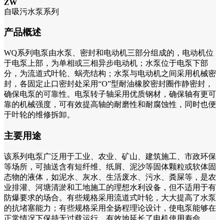
ZW
自吸污水泵系列
产品概述
WQ系列电泵由水泵、密封和电动机三部分组成的，电动机位
于电泵上部，为单相或三相异步电动机；水泵位于电泵下部
分，为流道式叶轮、蜗壳结构；水泵与电动机之间采用机械密
封，各固定止口密封处采用“O”型耐油橡胶密封圈作静密封，
确保电泵的可靠性。电泵转子轴采用优质钢材，确保轴有更可
靠的机械强度，可有效提高轴的耐磨性和耐腐蚀性，同时也便
于叶轮的维修拆卸。
主要用途
该系列电泵广泛用于工业、农业、矿山、建筑施工、市政环保
等场所，可抽送含有短纤维、纸屑、泥沙等固体颗粒或软体固
态物的液体，如泥水、灰水、生活废水、污水、粪屎等，是农
业排灌、河塘清淤和工地施工的理想水利设备，但不适用于有
防爆要求的场合。有些规格采用流道式叶轮，大大提高了水泵
的抗堵塞能力；有些规格采用全扬程理论设计，使电泵能够在
正常情况下保持无过载运行，有效地延长了电机使用寿命。