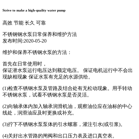
Strive to make a high-quality water pump
高效
节能
长久
可靠
不锈钢钢水泵日常保养和维护方法
发布时间:2020-05-20
维护和保养不锈钢水泵的方法：
首先在日常使用时，
保证潜水泵运行电压达到额定电压。 保证电机运行中不会出
现缺相现象 保证水泵有充足的水源供给。
(1)检查不锈钢水泵及管路及结合处有无松动现象。用手转动
不锈钢水泵，试看不锈钢水泵是否灵活。
(2)向轴承体内加入轴承润滑机油，观察油位应在油标的中心
线处，润滑油应及时更换或补充。
(3)拧下不锈钢水泵泵体的引水螺塞，灌注引水(或引浆)。
(4)关好出水管路的闸阀和出口压力表及进口真空表。