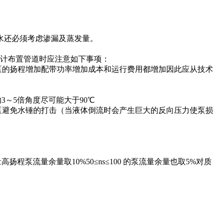
水还必须考虑渗漏及蒸发量。
设计布置管道时应注意如下事项：
泵的扬程增加配带功率增加成本和运行费用都增加因此应从技术
～5倍角度尽可能大于90℃
泵避免水锤的打击（当液体倒流时会产生巨大的反向压力使泵损
扬程泵流量余量取10%50≤ns≤100 的泵流量余量也取5%对质