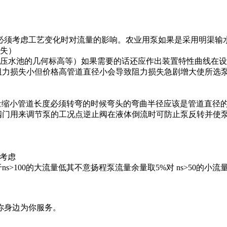
必须考虑工艺变化时对流量的影响。农业用泵如果是采用明渠输
损失）
至压水池的几何标高等）如果需要的话还应作出装置特性曲线在
阻力损失小但价格高管道直径小会导致阻力损失急剧增大使所选
缩小管道长度必须转弯的时候弯头的弯曲半径应该是管道直径的3
阀门用来调节泵的工况点逆止阀在液体倒流时可防止泵反转并使
考虑
100的大流量低其不意扬程泵流量余量取5%对 ns>50的小流量高
你身边为你服务。