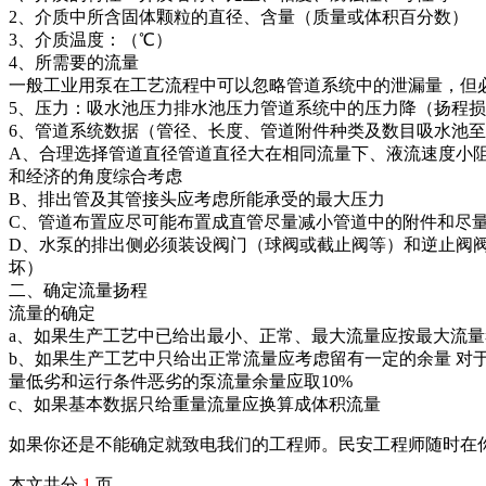
2、介质中所含固体颗粒的直径、含量（质量或体积百分数）
3、介质温度：（℃）
4、所需要的流量
一般工业用泵在工艺流程中可以忽略管道系统中的泄漏量，但
5、压力：吸水池压力排水池压力管道系统中的压力降（扬程
6、管道系统数据（管径、长度、管道附件种类及数目吸水池
A、合理选择管道直径管道直径大在相同流量下、液流速度小
和经济的角度综合考虑
B、排出管及其管接头应考虑所能承受的最大压力
C、管道布置应尽可能布置成直管尽量减小管道中的附件和尽量
D、水泵的排出侧必须装设阀门（球阀或截止阀等）和逆止阀
坏）
二、确定流量扬程
流量的确定
a、如果生产工艺中已给出最小、正常、最大流量应按最大流量
b、如果生产工艺中只给出正常流量应考虑留有一定的余量 对于ns>
量低劣和运行条件恶劣的泵流量余量应取10%
c、如果基本数据只给重量流量应换算成体积流量
如果你还是不能确定就致电我们的工程师。民安工程师随时在
本文共分
1
页